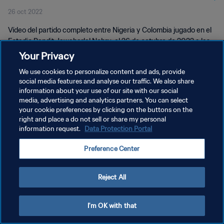
26 oct 2022
Vídeo del partido completo entre Nigeria y Colombia jugado en el
Estadio Pandit Jawaharlal Nehru, el 26 de octubre de 2022 a las
16:30 (hora local).
Your Privacy
We use cookies to personalize content and ads, provide
social media features and analyse our traffic. We also share
information about your use of our site with our social
media, advertising and analytics partners. You can select
your cookie preferences by clicking on the buttons on the
POLÍTICA DE PRIVACIDAD
right and place a do not sell or share my personal
information request.
Data Protection Portal
TÉRMINOS DE SERVICIO
Preference Center
AJUSTAR LA CONFIGURACIÓN DE LAS COOKIES
Copyright © 1994 - 2026 FIFA. Todos los derechos reservados.
Reject All
I'm OK with that