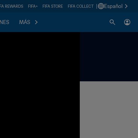
|
Español
IFA REWARDS
FIFA+
FIFA STORE
FIFA COLLECT
ONES
MÁS