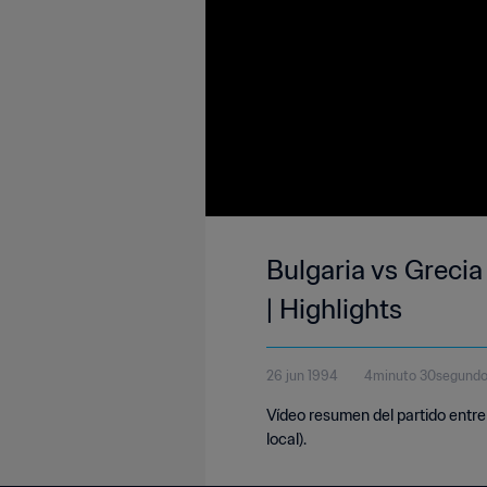
Bulgaria vs Greci
| Highlights
26 jun 1994
4minuto 30segund
Vídeo resumen del partido entre 
local).