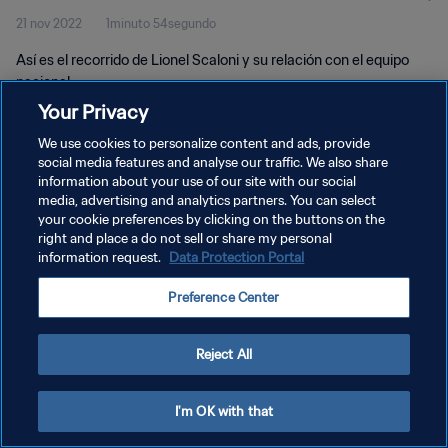
21 nov 2022
1minuto 54segundo
Así es el recorrido de Lionel Scaloni y su relación con el equipo
nacional.
Your Privacy
We use cookies to personalize content and ads, provide
social media features and analyse our traffic. We also share
information about your use of our site with our social
media, advertising and analytics partners. You can select
POLÍTICA DE PRIVACIDAD
your cookie preferences by clicking on the buttons on the
right and place a do not sell or share my personal
TÉRMINOS DE SERVICIO
information request.
Data Protection Portal
AJUSTAR LA CONFIGURACIÓN DE LAS COOKIES
Preference Center
Copyright © 1994 - 2026 FIFA. Todos los derechos reservados.
Reject All
I'm OK with that