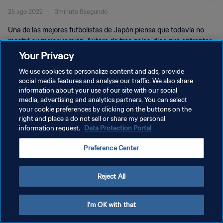
25 ago 2022
3minuto 8segundo
Una de las mejores futbolistas de Japón piensa que todavía no
mostró su mejor versión. Autora de tres goles, dice que enfrentar
a Brasil en semifinales "es un placer" y se imagina levantando el
Your Privacy
trofeo el 28 de agosto.
We use cookies to personalize content and ads, provide
social media features and analyse our traffic. We also share
information about your use of our site with our social
media, advertising and analytics partners. You can select
your cookie preferences by clicking on the buttons on the
right and place a do not sell or share my personal
POLÍTICA DE PRIVACIDAD
information request.
Data Protection Portal
TÉRMINOS DE SERVICIO
Preference Center
AJUSTAR LA CONFIGURACIÓN DE LAS COOKIES
Copyright © 1994 - 2026 FIFA. Todos los derechos reservados.
Reject All
I'm OK with that