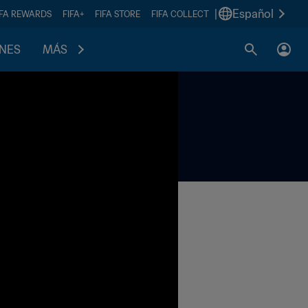
|
Español
IFA REWARDS
FIFA+
FIFA STORE
FIFA COLLECT
ONES
MÁS