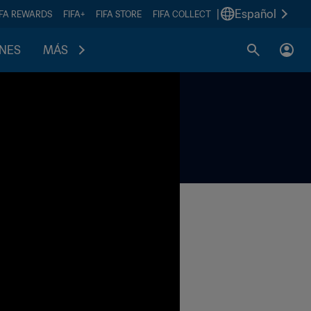
|
Español
IFA REWARDS
FIFA+
FIFA STORE
FIFA COLLECT
ONES
MÁS