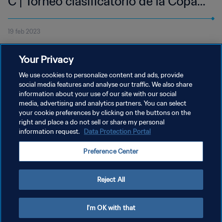
C | Torneo clasificatorio de la Copa
Mundial Femenina de la FIFA 2023™
19 feb 2023
| Partido Completo
Vídeo del partido completo entre Chinese Taipei y Paraguay
Your Privacy
jugado en el Waikato Stadium, Hamilton, el 19 de febrero de 2023
a las 14:00 (hora local).
We use cookies to personalize content and ads, provide
social media features and analyse our traffic. We also share
information about your use of our site with our social
media, advertising and analytics partners. You can select
your cookie preferences by clicking on the buttons on the
right and place a do not sell or share my personal
information request.
Data Protection Portal
POLÍTICA DE PRIVACIDAD
Preference Center
TÉRMINOS DE SERVICIO
AJUSTAR LA CONFIGURACIÓN DE LAS COOKIES
Reject All
Copyright © 1994 - 2026 FIFA. Todos los derechos reservados.
I'm OK with that