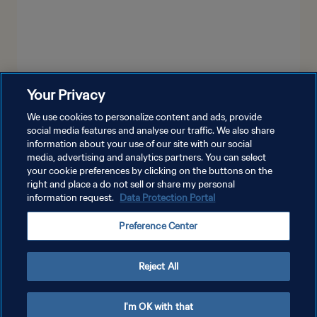
Your Privacy
VER MÁS
We use cookies to personalize content and ads, provide
social media features and analyse our traffic. We also share
information about your use of our site with our social
media, advertising and analytics partners. You can select
your cookie preferences by clicking on the buttons on the
right and place a do not sell or share my personal
information request.
Data Protection Portal
POLÍTICA DE PRIVACIDAD
Preference Center
TÉRMINOS DE SERVICIO
AJUSTAR LA CONFIGURACIÓN DE LAS COOKIES
Reject All
Copyright © 1994 - 2026 FIFA. Todos los derechos reservados.
I'm OK with that