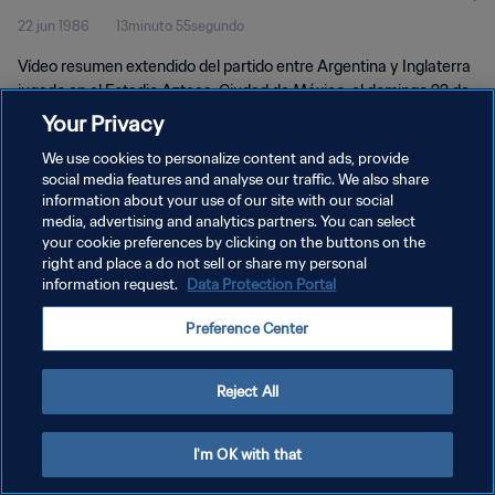
22 jun 1986
13minuto 55segundo
Extendidos
Vídeo resumen extendido del partido entre Argentina y Inglaterra
jugado en el Estadio Azteca, Ciudad de México, el domingo 22 de
junio de 1986.
Your Privacy
We use cookies to personalize content and ads, provide
social media features and analyse our traffic. We also share
information about your use of our site with our social
media, advertising and analytics partners. You can select
your cookie preferences by clicking on the buttons on the
POLÍTICA DE PRIVACIDAD
right and place a do not sell or share my personal
information request.
Data Protection Portal
TÉRMINOS DE SERVICIO
Preference Center
AJUSTAR LA CONFIGURACIÓN DE LAS COOKIES
Copyright © 1994 - 2026 FIFA. Todos los derechos reservados.
Reject All
I'm OK with that