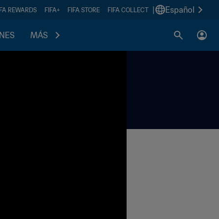
|
Español
IFA REWARDS
FIFA+
FIFA STORE
FIFA COLLECT
ONES
MÁS