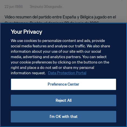
22 jun 1986
3minuto 30segundo
Vídeo resumen del partido entre España y Bélgica jugado en el
Cuauhtemoc, Puebla, el domingo 22 de junio de 1986.
Your Privacy
We use cookies to personalize content and ads, provide
social media features and analyse our traffic. We also share
information about your use of our site with our social
media, advertising and analytics partners. You can select
POLÍTICA DE PRIVACIDAD
your cookie preferences by clicking on the buttons on the
right and place a do not sell or share my personal
TÉRMINOS DE SERVICIO
information request.
Data Protection Portal
AJUSTAR LA CONFIGURACIÓN DE LAS COOKIES
Preference Center
Copyright © 1994 - 2026 FIFA. Todos los derechos reservados.
Reject All
I'm OK with that