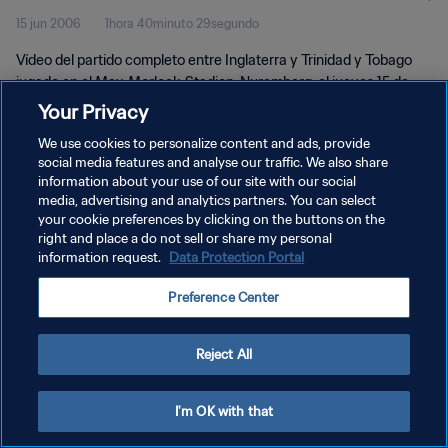
15 jun 2006
1hora 40minuto 29segundo
Vídeo del partido completo entre Inglaterra y Trinidad y Tobago
jugado en el Max-Morlock-Stadion, Nuremberg, el jueves 15 de
junio de 2006.
Your Privacy
We use cookies to personalize content and ads, provide
social media features and analyse our traffic. We also share
information about your use of our site with our social
media, advertising and analytics partners. You can select
your cookie preferences by clicking on the buttons on the
POLÍTICA DE PRIVACIDAD
right and place a do not sell or share my personal
information request.
Data Protection Portal
TÉRMINOS DE SERVICIO
Preference Center
AJUSTAR LA CONFIGURACIÓN DE LAS COOKIES
Copyright © 1994 - 2026 FIFA. Todos los derechos reservados.
Reject All
I'm OK with that