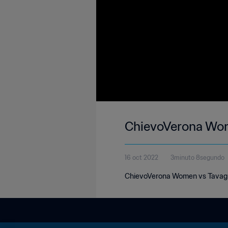
ChievoVerona Wome
16 oct 2022
3minuto 8segundo
ChievoVerona Women vs Tavagnac