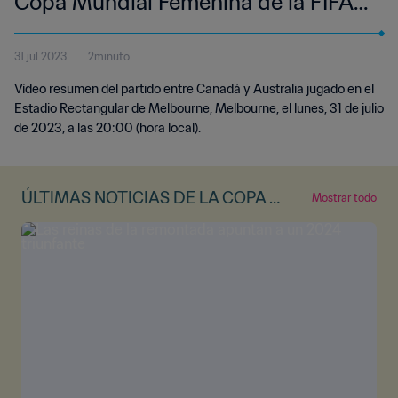
Copa Mundial Femenina de la FIFA
Australia & Nueva Zelanda 2023™ |
31 jul 2023
2minuto
Highlights
Vídeo resumen del partido entre Canadá y Australia jugado en el
Estadio Rectangular de Melbourne, Melbourne, el lunes, 31 de julio
de 2023, a las 20:00 (hora local).
ÚLTIMAS NOTICIAS DE LA COPA M
Mostrar todo
UNDIAL FEMENINA DE LA FIFA™