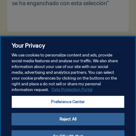
se ha enganchado con esta selección"
VER MÁS
Your Privacy
We use cookies to personalize content and ads, provide
social media features and analyse our traffic. We also share
information about your use of our site with our social
media, advertising and analytics partners. You can select
your cookie preferences by clicking on the buttons on the
right and place a do not sell or share my personal
information request.
Data Protection Portal
POLÍTICA DE PRIVACIDAD
Preference Center
TÉRMINOS DE SERVICIO
AJUSTAR LA CONFIGURACIÓN DE LAS COOKIES
Reject All
Copyright © 1994 - 2026 FIFA. Todos los derechos reservados.