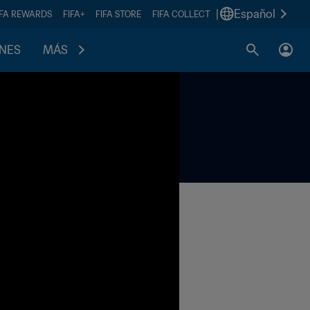
|
Español
IFA REWARDS
FIFA+
FIFA STORE
FIFA COLLECT
ONES
MÁS