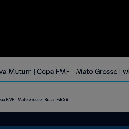
ova Mutum | Copa FMF - Mato Grosso | w
o
pa FMF - Mato Grosso | Brazil | wk 38