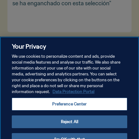
se ha enganchado con esta selección"
VER MÁS
Your Privacy
We use cookies to personalize content and ads, provide
social media features and analyse our traffic. We also share
information about your use of our site with our social
media, advertising and analytics partners. You can select
your cookie preferences by clicking on the buttons on the
right and place a do not sell or share my personal
information request.
Data Protection Portal
POLÍTICA DE PRIVACIDAD
Preference Center
TÉRMINOS DE SERVICIO
AJUSTAR LA CONFIGURACIÓN DE LAS COOKIES
Reject All
Copyright © 1994 - 2026 FIFA. Todos los derechos reservados.