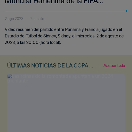
Mundial Femenina de la FIFA
Australia & Nueva Zelanda 2023™ |
2 ago 2023
2minuto
Highlights (Sin relato)
Vídeo resumen del partido entre Panamá y Francia jugado en el
Estadio de Fútbol de Sídney, Sídney, el miércoles, 2 de agosto de
2023, a las 20:00 (hora local).
ÚLTIMAS NOTICIAS DE LA COPA M
Mostrar todo
UNDIAL FEMENINA DE LA FIFA™