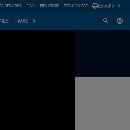
|
Español
IFA REWARDS
FIFA+
FIFA STORE
FIFA COLLECT
ONES
MÁS