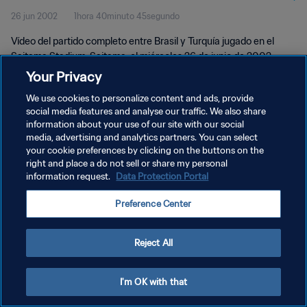
26 jun 2002
1hora 40minuto 45segundo
completo
Vídeo del partido completo entre Brasil y Turquía jugado en el
Saitama Stadium, Saitama, el miércoles 26 de junio de 2002.
Your Privacy
We use cookies to personalize content and ads, provide
social media features and analyse our traffic. We also share
information about your use of our site with our social
media, advertising and analytics partners. You can select
POLÍTICA DE PRIVACIDAD
your cookie preferences by clicking on the buttons on the
right and place a do not sell or share my personal
TÉRMINOS DE SERVICIO
information request.
Data Protection Portal
AJUSTAR LA CONFIGURACIÓN DE LAS COOKIES
Preference Center
Copyright © 1994 - 2026 FIFA. Todos los derechos reservados.
Reject All
I'm OK with that