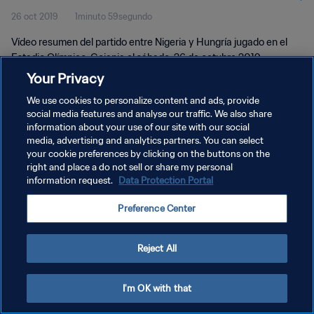
26 oct 2019
1minuto 59segundo
Vídeo resumen del partido entre Nigeria y Hungría jugado en el
Estadio Olímpico, Goiania el sábado, 26 de octubre 2019.
Your Privacy
We use cookies to personalize content and ads, provide
social media features and analyse our traffic. We also share
information about your use of our site with our social
media, advertising and analytics partners. You can select
POLÍTICA DE PRIVACIDAD
your cookie preferences by clicking on the buttons on the
right and place a do not sell or share my personal
TÉRMINOS DE SERVICIO
information request.
Data Protection Portal
AJUSTAR LA CONFIGURACIÓN DE LAS COOKIES
Preference Center
Copyright © 1994 - 2026 FIFA. Todos los derechos reservados.
Reject All
I'm OK with that