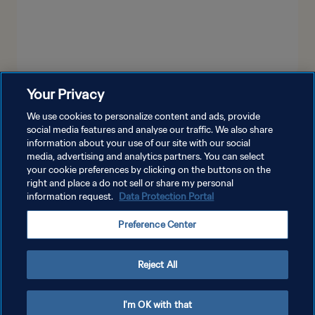
Your Privacy
VER MÁS
We use cookies to personalize content and ads, provide
social media features and analyse our traffic. We also share
information about your use of our site with our social
media, advertising and analytics partners. You can select
your cookie preferences by clicking on the buttons on the
right and place a do not sell or share my personal
information request.
Data Protection Portal
POLÍTICA DE PRIVACIDAD
Preference Center
TÉRMINOS DE SERVICIO
AJUSTAR LA CONFIGURACIÓN DE LAS COOKIES
Reject All
Copyright © 1994 - 2026 FIFA. Todos los derechos reservados.
I'm OK with that