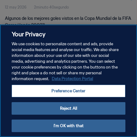
12 may 2026
2minuto 40segundo
Algunos de los mejores goles vistos en la Copa Mundial de la FIFA
Corea/Japón 2002™
Your Privacy
We use cookies to personalize content and ads, provide
social media features and analyse our traffic. We also share
information about your use of our site with our social
media, advertising and analytics partners. You can select
POLÍTICA DE PRIVACIDAD
your cookie preferences by clicking on the buttons on the
right and place a do not sell or share my personal
TÉRMINOS DE SERVICIO
information request.
Data Protection Portal
AJUSTAR LA CONFIGURACIÓN DE LAS COOKIES
Preference Center
Copyright © 1994 - 2026 FIFA. Todos los derechos reservados.
Reject All
I'm OK with that