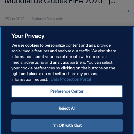
Mundial de Clubes FIFA 2025™ |
Mejores jugadas
25 jun 2025
2minuto 5segundo
Mira las mejores jugadas del partido entre el Espérance y el
Your Privacy
Chelsea FC disputado en el Lincoln Financial Field de Filadelfia el
martes 24 de junio a las 21:00 (hora local).
We use cookies to personalize content and ads, provide
social media features and analyse our traffic. We also share
information about your use of our site with our social
media, advertising and analytics partners. You can select
your cookie preferences by clicking on the buttons on the
right and place a do not sell or share my personal
information request.
Data Protection Portal
POLÍTICA DE PRIVACIDAD
Preference Center
TÉRMINOS DE SERVICIO
AJUSTAR LA CONFIGURACIÓN DE LAS COOKIES
Reject All
Copyright © 1994 - 2026 FIFA. Todos los derechos reservados.
I'm OK with that