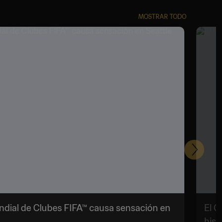
MOSTRAR TODO
Siguien
undial de Clubes FIFA™ causa sensación en
El C
hist