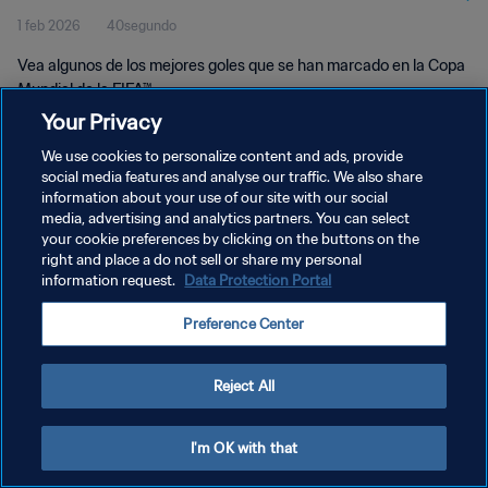
1 feb 2026
40segundo
Vea algunos de los mejores goles que se han marcado en la Copa
Mundial de la FIFA™.
Your Privacy
We use cookies to personalize content and ads, provide
social media features and analyse our traffic. We also share
information about your use of our site with our social
media, advertising and analytics partners. You can select
POLÍTICA DE PRIVACIDAD
your cookie preferences by clicking on the buttons on the
right and place a do not sell or share my personal
TÉRMINOS DE SERVICIO
information request.
Data Protection Portal
AJUSTAR LA CONFIGURACIÓN DE LAS COOKIES
Preference Center
Copyright © 1994 - 2026 FIFA. Todos los derechos reservados.
Reject All
I'm OK with that