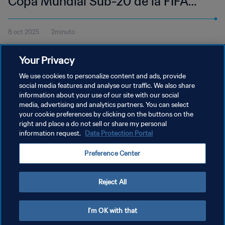
Copa Mundial Sub-20 de la FIFA
Chile 2025™ | Resumen
8 oct 2025
2minuto
Vea los momentos destacados del partido entre Chile y México,
Your Privacy
disputado en el Estadio Elías Figueroa Brander el martes 7 de
octubre a las 20:00 (hora local).
We use cookies to personalize content and ads, provide
social media features and analyse our traffic. We also share
information about your use of our site with our social
media, advertising and analytics partners. You can select
your cookie preferences by clicking on the buttons on the
right and place a do not sell or share my personal
information request.
Data Protection Portal
POLÍTICA DE PRIVACIDAD
Preference Center
TÉRMINOS DE SERVICIO
AJUSTAR LA CONFIGURACIÓN DE LAS COOKIES
Reject All
Copyright © 1994 - 2026 FIFA. Todos los derechos reservados.
I'm OK with that