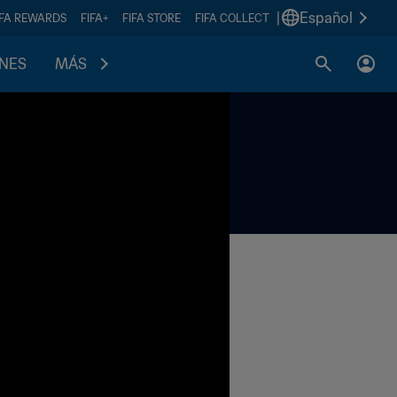
|
Español
IFA REWARDS
FIFA+
FIFA STORE
FIFA COLLECT
ONES
MÁS