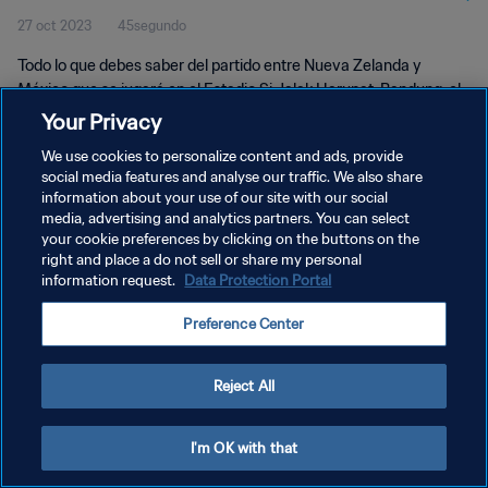
27 oct 2023
45segundo
Todo lo que debes saber del partido entre Nueva Zelanda y
México que se jugará en el Estadio Si Jalak Harupat, Bandung, el
18 de noviembre a las 16:00 (horario local).
Your Privacy
We use cookies to personalize content and ads, provide
social media features and analyse our traffic. We also share
information about your use of our site with our social
media, advertising and analytics partners. You can select
your cookie preferences by clicking on the buttons on the
right and place a do not sell or share my personal
POLÍTICA DE PRIVACIDAD
information request.
Data Protection Portal
TÉRMINOS DE SERVICIO
Preference Center
AJUSTAR LA CONFIGURACIÓN DE LAS COOKIES
Copyright © 1994 - 2026 FIFA. Todos los derechos reservados.
Reject All
I'm OK with that