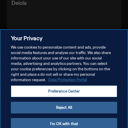
Deiola
Your Privacy
VER MÁS
We use cookies to personalize content and ads, provide
social media features and analyse our traffic. We also share
information about your use of our site with our social
media, advertising and analytics partners. You can select
your cookie preferences by clicking on the buttons on the
right and place a do not sell or share my personal
information request.
Data Protection Portal
POLÍTICA DE PRIVACIDAD
Preference Center
TÉRMINOS DE SERVICIO
AJUSTAR LA CONFIGURACIÓN DE LAS COOKIES
Reject All
Copyright © 1994 - 2026 FIFA. Todos los derechos reservados.
I'm OK with that