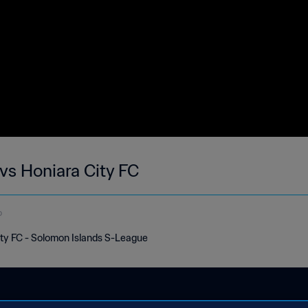
vs Honiara City FC
o
ty FC - Solomon Islands S-League