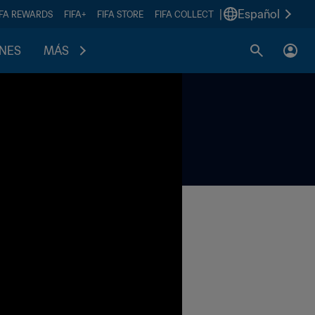
|
Español
IFA REWARDS
FIFA+
FIFA STORE
FIFA COLLECT
ONES
MÁS