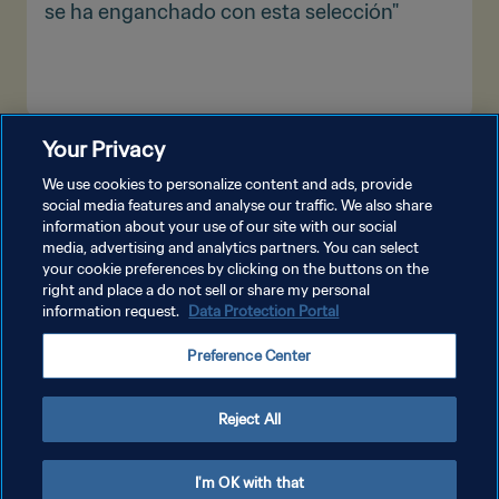
se ha enganchado con esta selección"
Your Privacy
VER MÁS
We use cookies to personalize content and ads, provide
social media features and analyse our traffic. We also share
information about your use of our site with our social
media, advertising and analytics partners. You can select
your cookie preferences by clicking on the buttons on the
right and place a do not sell or share my personal
information request.
Data Protection Portal
POLÍTICA DE PRIVACIDAD
Preference Center
TÉRMINOS DE SERVICIO
AJUSTAR LA CONFIGURACIÓN DE LAS COOKIES
Reject All
Copyright © 1994 - 2026 FIFA. Todos los derechos reservados.
I'm OK with that