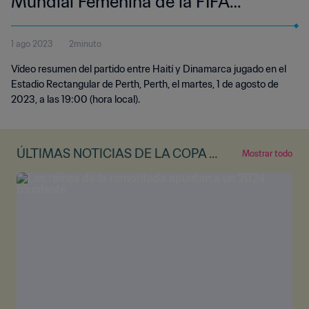
Mundial Femenina de la FIFA
Australia & Nueva Zelanda 2023™ |
1 ago 2023
2minuto
Highlights (Sin relato)
Vídeo resumen del partido entre Haití y Dinamarca jugado en el
Estadio Rectangular de Perth, Perth, el martes, 1 de agosto de
2023, a las 19:00 (hora local).
ÚLTIMAS NOTICIAS DE LA COPA M
Mostrar todo
UNDIAL FEMENINA DE LA FIFA™