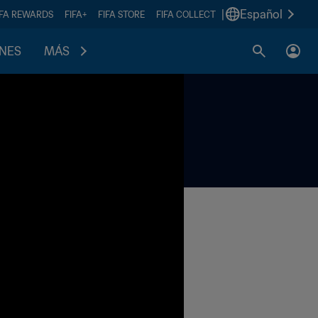
|
Español
IFA REWARDS
FIFA+
FIFA STORE
FIFA COLLECT
ONES
MÁS