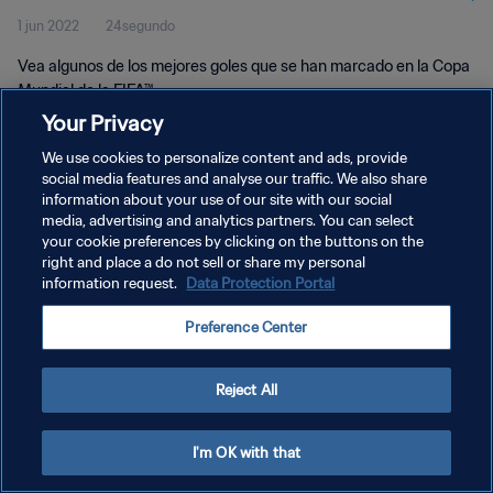
1 jun 2022
24segundo
Vea algunos de los mejores goles que se han marcado en la Copa
Mundial de la FIFA™.
Your Privacy
We use cookies to personalize content and ads, provide
social media features and analyse our traffic. We also share
information about your use of our site with our social
media, advertising and analytics partners. You can select
POLÍTICA DE PRIVACIDAD
your cookie preferences by clicking on the buttons on the
right and place a do not sell or share my personal
TÉRMINOS DE SERVICIO
information request.
Data Protection Portal
AJUSTAR LA CONFIGURACIÓN DE LAS COOKIES
Preference Center
Copyright © 1994 - 2026 FIFA. Todos los derechos reservados.
Reject All
I'm OK with that