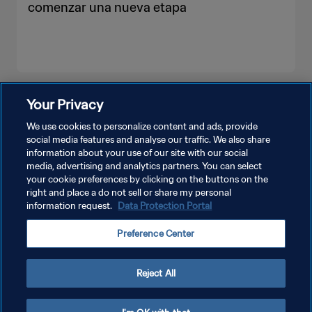
comenzar una nueva etapa
VER MÁS
Your Privacy
We use cookies to personalize content and ads, provide
social media features and analyse our traffic. We also share
information about your use of our site with our social
media, advertising and analytics partners. You can select
your cookie preferences by clicking on the buttons on the
right and place a do not sell or share my personal
information request.
Data Protection Portal
POLÍTICA DE PRIVACIDAD
Preference Center
TÉRMINOS DE SERVICIO
AJUSTAR LA CONFIGURACIÓN DE LAS COOKIES
Reject All
Copyright © 1994 - 2026 FIFA. Todos los derechos reservados.