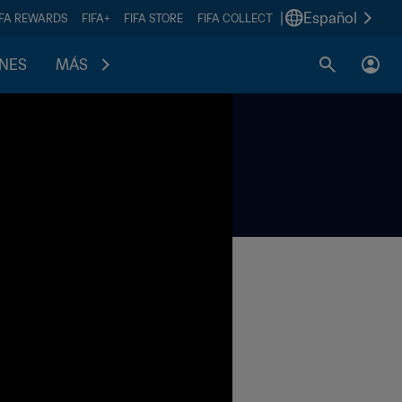
|
Español
IFA REWARDS
FIFA+
FIFA STORE
FIFA COLLECT
ONES
MÁS