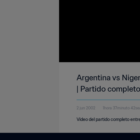
Argentina vs Nige
| Partido complet
2 jun 2002
1hora 37minuto 42s
Vídeo del partido completo entr