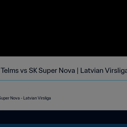
Telms vs SK Super Nova | Latvian Virslig
uper Nova - Latvian Virsliga