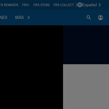
|
Español
IFA REWARDS
FIFA+
FIFA STORE
FIFA COLLECT
ONES
MÁS