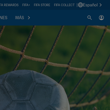
|
Español
IFA REWARDS
FIFA+
FIFA STORE
FIFA COLLECT
ONES
MÁS