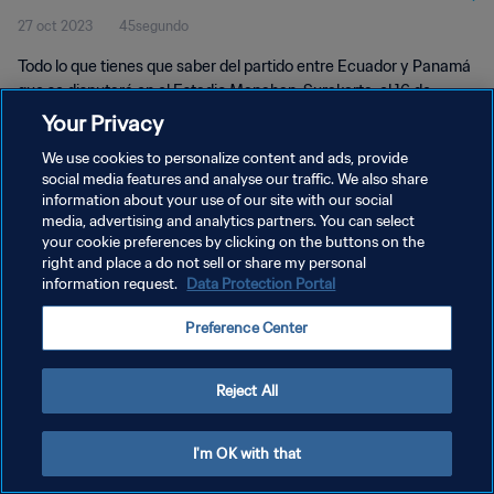
27 oct 2023
45segundo
Todo lo que tienes que saber del partido entre Ecuador y Panamá
que se disputará en el Estadio Manahan, Surakarta, el 16 de
noviembre a las 19:00 8horario local).
Your Privacy
We use cookies to personalize content and ads, provide
social media features and analyse our traffic. We also share
information about your use of our site with our social
media, advertising and analytics partners. You can select
your cookie preferences by clicking on the buttons on the
POLÍTICA DE PRIVACIDAD
right and place a do not sell or share my personal
information request.
Data Protection Portal
TÉRMINOS DE SERVICIO
Preference Center
AJUSTAR LA CONFIGURACIÓN DE LAS COOKIES
Copyright © 1994 - 2026 FIFA. Todos los derechos reservados.
Reject All
I'm OK with that