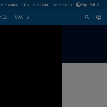
|
Español
IFA REWARDS
FIFA+
FIFA STORE
FIFA COLLECT
ONES
MÁS