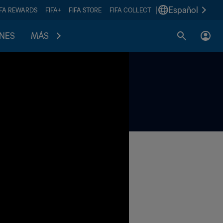
|
Español
IFA REWARDS
FIFA+
FIFA STORE
FIFA COLLECT
ONES
MÁS