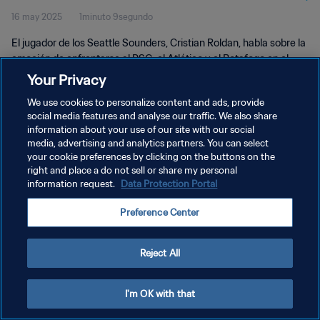
16 may 2025
1minuto 9segundo
El jugador de los Seattle Sounders, Cristian Roldan, habla sobre la
emoción de enfrentarse al PSG, el Atlético y el Botafogo en el
Mundial de Clubes
Your Privacy
We use cookies to personalize content and ads, provide
social media features and analyse our traffic. We also share
information about your use of our site with our social
media, advertising and analytics partners. You can select
your cookie preferences by clicking on the buttons on the
POLÍTICA DE PRIVACIDAD
right and place a do not sell or share my personal
information request.
Data Protection Portal
TÉRMINOS DE SERVICIO
Preference Center
AJUSTAR LA CONFIGURACIÓN DE LAS COOKIES
Copyright © 1994 - 2026 FIFA. Todos los derechos reservados.
Reject All
I'm OK with that