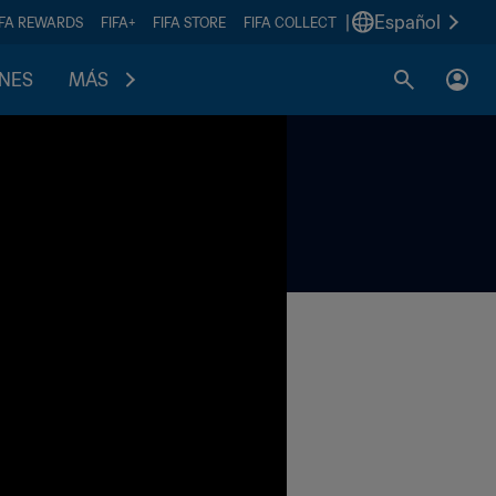
|
Español
IFA REWARDS
FIFA+
FIFA STORE
FIFA COLLECT
ONES
MÁS