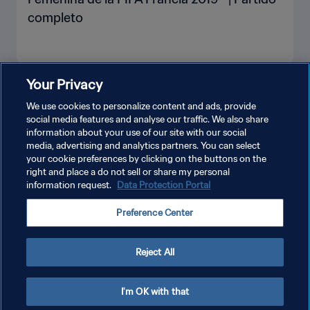
completo
Your Privacy
VER MÁS
We use cookies to personalize content and ads, provide
social media features and analyse our traffic. We also share
information about your use of our site with our social
media, advertising and analytics partners. You can select
your cookie preferences by clicking on the buttons on the
right and place a do not sell or share my personal
information request.
Data Protection Portal
POLÍTICA DE PRIVACIDAD
Preference Center
TÉRMINOS DE SERVICIO
AJUSTAR LA CONFIGURACIÓN DE LAS COOKIES
Reject All
Copyright © 1994 - 2026 FIFA. Todos los derechos reservados.
I'm OK with that