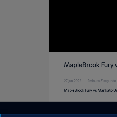
MapleBrook Fury 
27 jun 2022
2minuto 31segundo
MapleBrook Fury vs Mankato Un