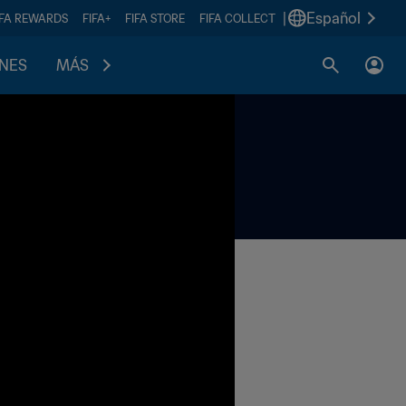
|
Español
IFA REWARDS
FIFA+
FIFA STORE
FIFA COLLECT
ONES
MÁS