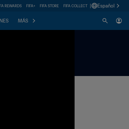
|
Español
IFA REWARDS
FIFA+
FIFA STORE
FIFA COLLECT
ONES
MÁS