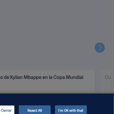
Siguien
os de Kylian Mbappe en la Copa Mundial
Cuat
e Center
Reject All
I'm OK with that