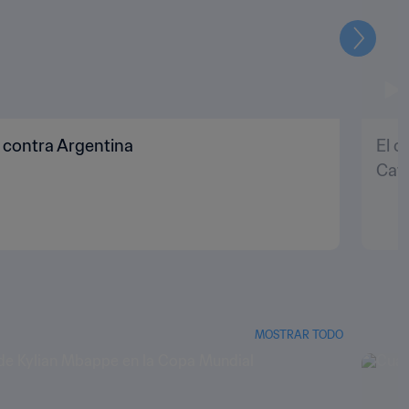
Siguien
 contra Argentina
El c
Cat
MOSTRAR TODO