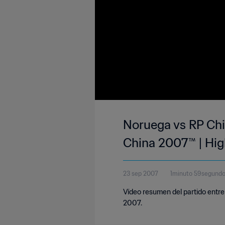
Noruega vs RP Chin
China 2007™ | Hig
23 sep 2007
1minuto 59segund
Vídeo resumen del partido entr
2007.