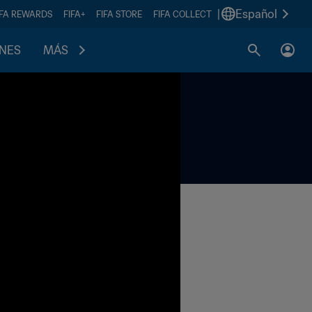
|
Español
IFA REWARDS
FIFA+
FIFA STORE
FIFA COLLECT
ONES
MÁS