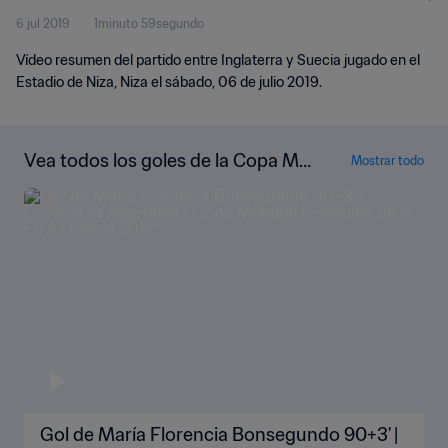
6 jul 2019
1minuto 59segundo
Highlights
Vídeo resumen del partido entre Inglaterra y Suecia jugado en el
Estadio de Niza, Niza el sábado, 06 de julio 2019.
Vea todos los goles de la Copa Mu
Mostrar todo
ndial Femenina de la FIFA Francia 2
019™
Gol de María Florencia Bonsegundo 90+3' |