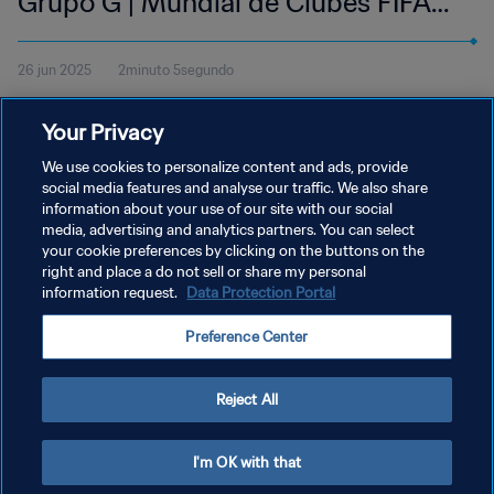
Grupo G | Mundial de Clubes FIFA
2025™ | Mejores jugadas
26 jun 2025
2minuto 5segundo
Mira las mejores jugadas del partido entre el Juventus FC y el
Your Privacy
Manchester City disputado en el Estadio Camping World de
Orlando el jueves 26 de junio a las 15:00 (hora local).
We use cookies to personalize content and ads, provide
social media features and analyse our traffic. We also share
information about your use of our site with our social
media, advertising and analytics partners. You can select
your cookie preferences by clicking on the buttons on the
right and place a do not sell or share my personal
information request.
Data Protection Portal
POLÍTICA DE PRIVACIDAD
Preference Center
TÉRMINOS DE SERVICIO
AJUSTAR LA CONFIGURACIÓN DE LAS COOKIES
Reject All
Copyright © 1994 - 2026 FIFA. Todos los derechos reservados.
I'm OK with that