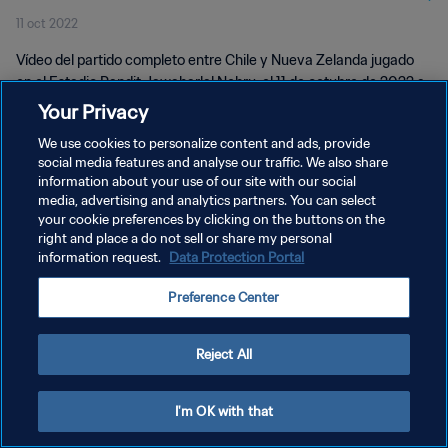
11 oct 2022
Vídeo del partido completo entre Chile y Nueva Zelanda jugado
en el Estadio Pandit Jawaharlal Nehru, el 11 de octubre de 2022 a
las 16:30 (hora local).
Your Privacy
We use cookies to personalize content and ads, provide
social media features and analyse our traffic. We also share
information about your use of our site with our social
media, advertising and analytics partners. You can select
your cookie preferences by clicking on the buttons on the
POLÍTICA DE PRIVACIDAD
right and place a do not sell or share my personal
information request.
Data Protection Portal
TÉRMINOS DE SERVICIO
Preference Center
AJUSTAR LA CONFIGURACIÓN DE LAS COOKIES
Copyright © 1994 - 2026 FIFA. Todos los derechos reservados.
Reject All
I'm OK with that