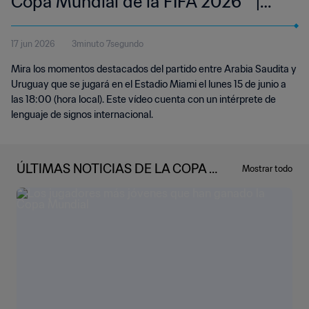
Copa Mundial de la FIFA 2026™ |
Resumen | Lenguaje de signos
17 jun 2026
3minuto 7segundo
internacional (IS)
Mira los momentos destacados del partido entre Arabia Saudita y
Uruguay que se jugará en el Estadio Miami el lunes 15 de junio a
las 18:00 (hora local). Este vídeo cuenta con un intérprete de
lenguaje de signos internacional.
ÚLTIMAS NOTICIAS DE LA COPA M
Mostrar todo
UNDIAL DE LA FIFA 2026™