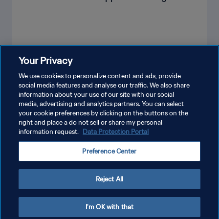
Your Privacy
VER MÁS
We use cookies to personalize content and ads, provide
social media features and analyse our traffic. We also share
information about your use of our site with our social
media, advertising and analytics partners. You can select
your cookie preferences by clicking on the buttons on the
right and place a do not sell or share my personal
information request.
Data Protection Portal
POLÍTICA DE PRIVACIDAD
Preference Center
TÉRMINOS DE SERVICIO
AJUSTAR LA CONFIGURACIÓN DE LAS COOKIES
Reject All
Copyright © 1994 - 2026 FIFA. Todos los derechos reservados.
I'm OK with that